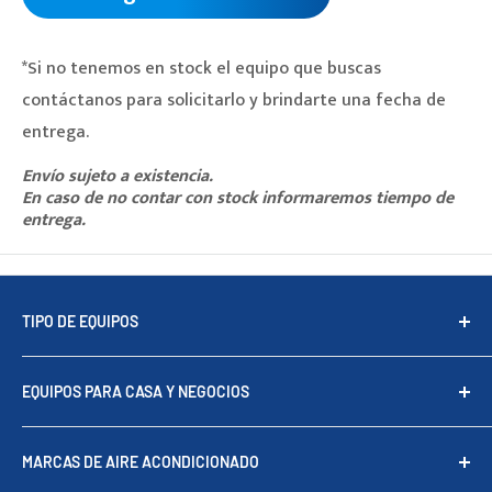
*Si no tenemos en stock el equipo que buscas
contáctanos para solicitarlo y brindarte una fecha de
entrega.
Envío sujeto a existencia.
En caso de no contar con stock informaremos tiempo de
entrega.
TIPO DE EQUIPOS
Equipos Piso Techo
EQUIPOS PARA CASA Y NEGOCIOS
Equipos tipo cassette
Minisplits
Aire acondicionado para oficinas
MARCAS DE AIRE ACONDICIONADO
Fan & Coil
Aire acondicionado para casa