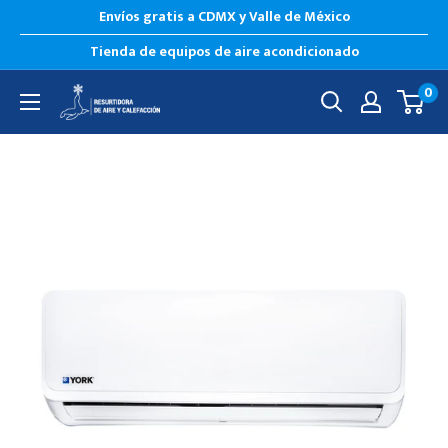
Envíos gratis a CDMX y Valle de México
Tienda de equipos de aire acondicionado
0