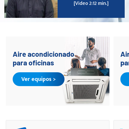
[Video 2:12 min.]
Aire acondicionado
Ai
para oficinas
pa
Ver equipos >