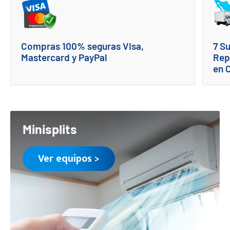
Compras 100% seguras Visa,
7 S
Mastercard y PayPal
Rep
en 
Minisplits
Ver equipos >