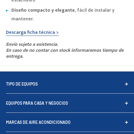
estaciones.
Diseño compacto y elegante
, fácil de instalar y
mantener.
Descarga ficha técnica >
Envío sujeto a existencia.
En caso de no contar con stock informaremos tiempo de
entrega.
TIPO DE EQUIPOS
Equipos Piso Techo
EQUIPOS PARA CASA Y NEGOCIOS
Equipos tipo cassette
Minisplits
Aire acondicionado para oficinas
MARCAS DE AIRE ACONDICIONADO
Fan & Coil
Aire acondicionado para casa
Aire acondicionado portátil y purificadores de aire
Aire acondicionado para comercios
Samsung